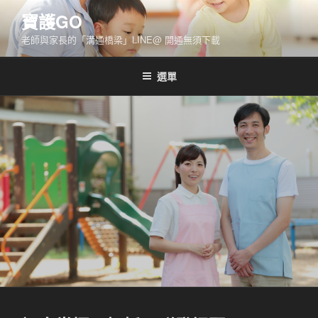
跳
寶護GO
至
老師與家長的「溝通橋梁」LINE@ 開通無須下載
主
要
內
選單
容