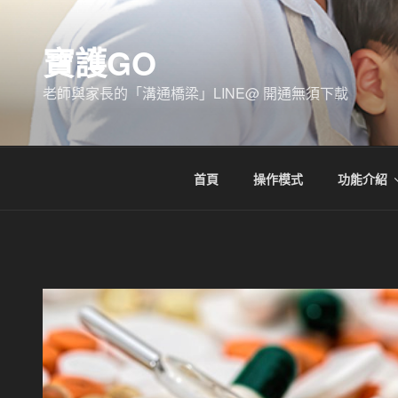
跳
至
寶護GO
主
要
老師與家長的「溝通橋梁」LINE@ 開通無須下載
內
容
首頁
操作模式
功能介紹