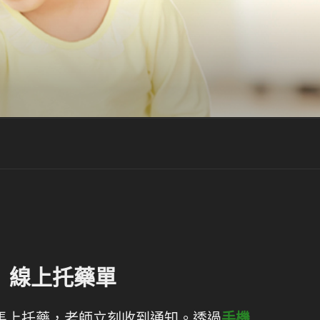
線上托藥單
鈕馬上托藥，老師立刻收到通知。透過
手機