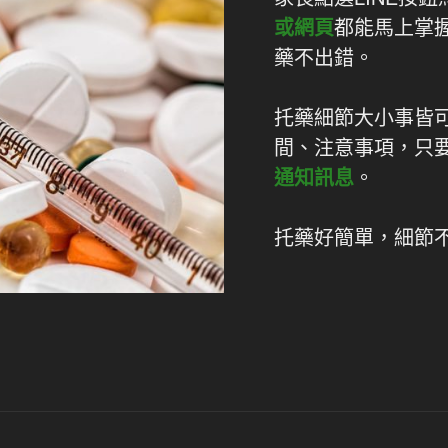
或網頁
都能馬上掌
藥不出錯。
托藥細節大小事皆
間、注意事項，只
通知訊息
。
托藥好簡單，細節