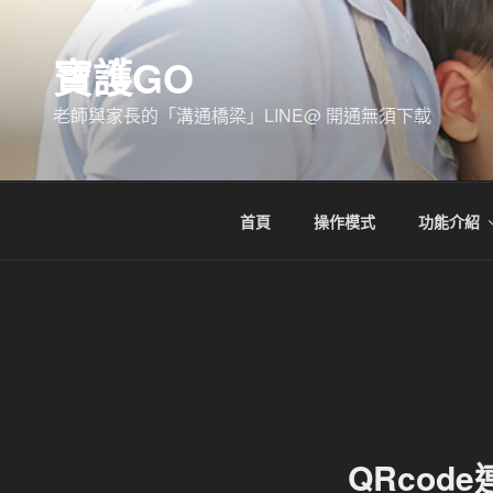
跳
至
寶護GO
主
要
老師與家長的「溝通橋梁」LINE@ 開通無須下載
內
容
首頁
操作模式
功能介紹
QRcode