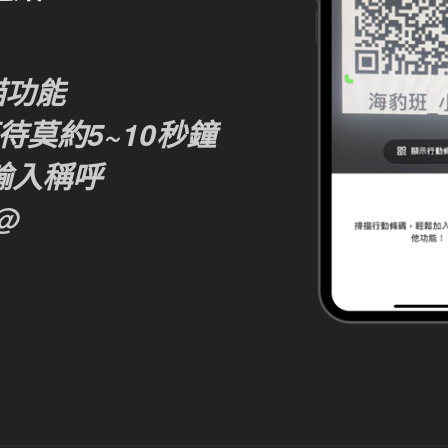
掃描功能
等待莫約5~10秒鐘
輸入稱呼
@