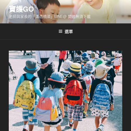
跳
寶護GO
至
老師與家長的「溝通橋梁」LINE@ 開通無須下載
主
要
內
選單
容