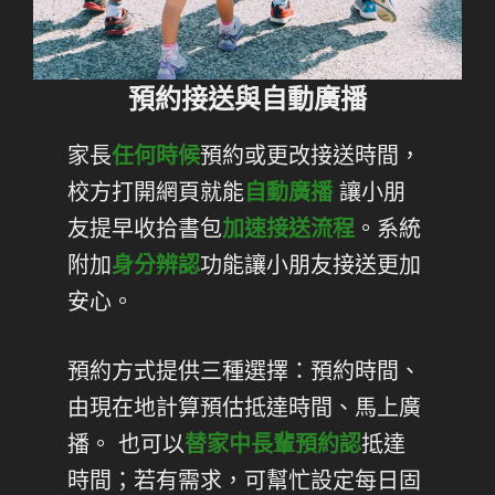
預約接送與自動廣播
家長
任何時候
預約或更改接送時間，
校方打開網頁就能
自動廣播
讓小朋
友提早收拾書包
加速接送流程
。系統
附加
身分辨認
功能讓小朋友接送更加
安心。
預約方式提供三種選擇：預約時間、
由現在地計算預估抵達時間、馬上廣
播。 也可以
替家中長輩預約認
抵達
時間；若有需求，可幫忙設定每日固